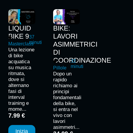
LIQUID
BIKE:
BIKE 9
LAVORI
37
minuti
ASIMMETRICI
Masterclass
Una lezione
DI
di bike
COORDINAZIONE
32
acquatica
minuti
su musica
Pillole
ritmata,
Dopo un
dove si
rapido
alternano
richiamo ai
fasi di
principi
interval
fondamentali
training e
della bike,
mome...
si entra nel
7.99 €
vivo con
lavori
asimmetri...
Inizia