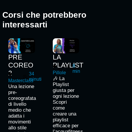
Corsi che potrebbero
interessarti
PRE
LA
COREO
PLAYLIST
8
min
2
Pillole
34
🎶 La
minuti
Masterclass
Playlist
Una lezione
giusta per
pre-
ogni lezione
coreografata
Scopri
di livello
come
medio che
creare una
adatta i
playlist
movimenti
efficace per
allo stile
l’acquafitness....