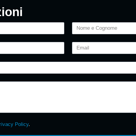
ioni
rivacy Policy
.