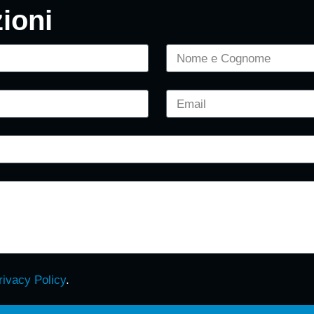
ioni
rivacy Policy
.