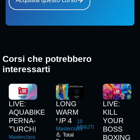
Acquista questo corso
Corsi che potrebbero
interessarti
LIVE:
LONG
LIVE:
AQUABIKE
WARM
KILL
PERNA-
UP 4
YOUR
10
MINUTI
TURCHI
BOSS
Masterclass
💪 Total
BOXING
Masterclass