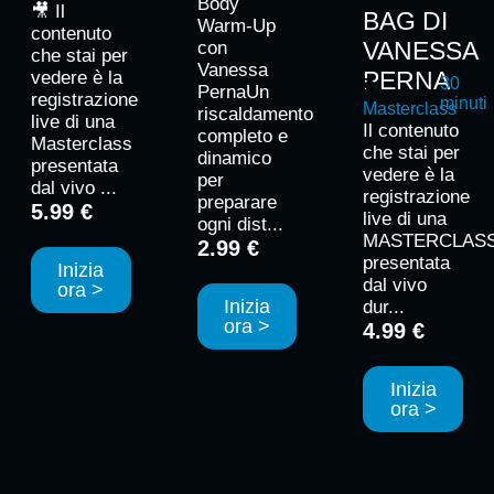
Body
🎥 Il
BAG DI
Warm-Up
contenuto
VANESSA
con
che stai per
Vanessa
PERNA
vedere è la
30
PernaUn
registrazione
minuti
Masterclass
riscaldamento
live di una
Il contenuto
completo e
Masterclass
che stai per
dinamico
presentata
vedere è la
per
dal vivo ...
registrazione
preparare
5.99 €
live di una
ogni dist...
MASTERCLAS
2.99 €
presentata
Inizia
dal vivo
ora >
Inizia
dur...
ora >
4.99 €
Inizia
ora >