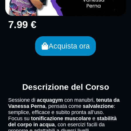
7.99 €
Acquista ora
Descrizione del Corso
Sessione di
acquagym
con manubri,
tenuta da
Vanessa Perna
, pensata come
salvalezione
:
semplice, efficace e subito pronta all’uso.
Focus su
tonificazione muscolare
e
stabilità
del corpo in acqua
, con esercizi facili da
proporre e adattabili a diversi livelli.