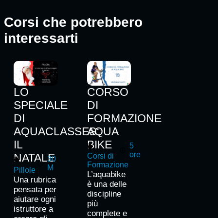
Corsi che potrebbero
interessarti
LO
CORSO
SPECIALE
DI
DI
FORMAZIONE
AQUACLASSES:
AQUA
IL
BIKE
5
ore
NATALE
Corsi di
30
Formazione
M
Pillole
L’aquabike
Una rubrica
è una delle
pensata per
discipline
aiutare ogni
più
istruttore a
complete e