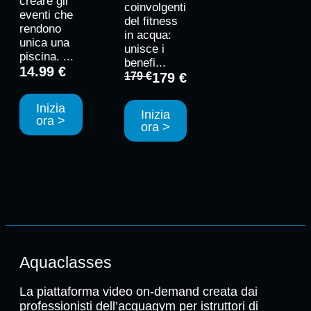
creare gli
coinvolgenti
eventi che
del fitness
rendono
in acqua:
unica una
unisce i
piscina. ...
benefi...
14.99 €
179 €
179 €
Inizia
Inizia
ora >
ora >
Aquaclasses
La piattaforma video on-demand creata dai
professionisti dell’acquagym per istruttori di