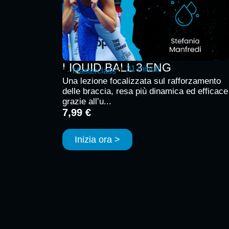
LIQUID BALL 3 ENG
31 minuti
Masterclass
Una lezione focalizzata sul rafforzamento
delle braccia, resa più dinamica ed efficace
grazie all’u...
7,99 €
Inizia ora >