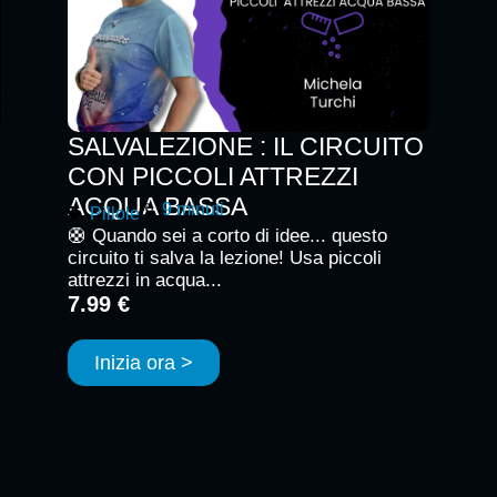
SALVALEZIONE : IL CIRCUITO
CON PICCOLI ATTREZZI
ACQUA BASSA
9 minuti
Pillole
🛟 Quando sei a corto di idee... questo
circuito ti salva la lezione! Usa piccoli
attrezzi in acqua...
7.99 €
Inizia ora >