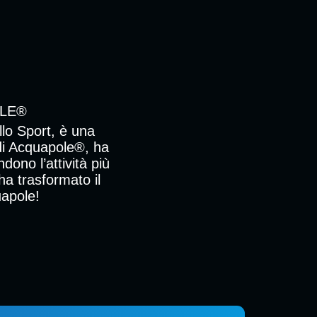
OLE®
llo Sport, è una
 di Acquapole®, ha
dono l’attività più
ha trasformato il
uapole!