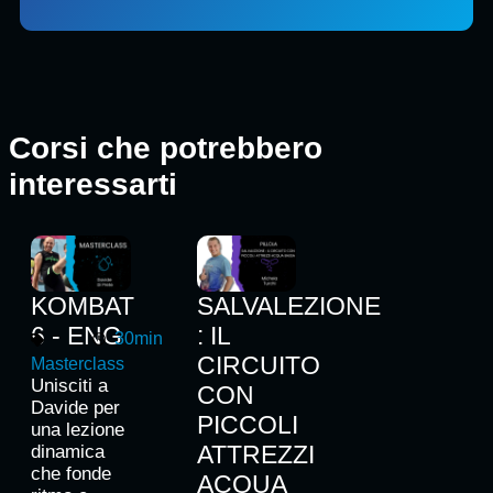
Corsi che potrebbero
interessarti
KOMBAT
SALVALEZIONE
6 - ENG
: IL
30min
CIRCUITO
Masterclass
Unisciti a
CON
Davide per
PICCOLI
una lezione
ATTREZZI
dinamica
che fonde
ACQUA