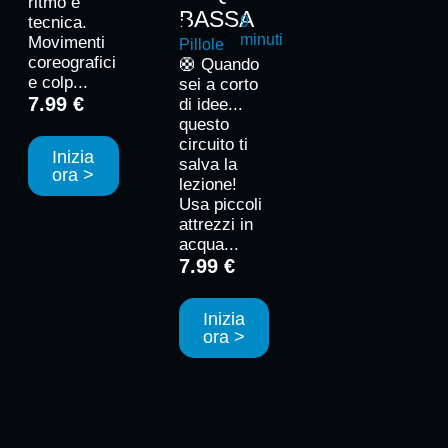
ritmo e
BASSA
tecnica.
9
minuti
Movimenti
Pillole
coreografici
🛟 Quando
e colp...
sei a corto
7.99 €
di idee...
questo
circuito ti
Inizia
salva la
ora >
lezione!
Usa piccoli
attrezzi in
acqua...
7.99 €
Inizia
ora >