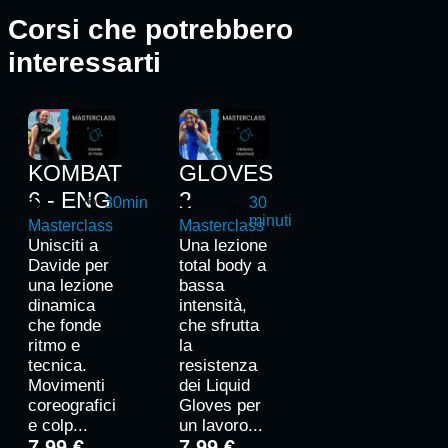
Corsi che potrebbero
interessarti
KOMBAT
GLOVES
6 - ENG
2
30min
30
minuti
Masterclass
Masterclass
Unisciti a
Una lezione
Davide per
total body a
una lezione
bassa
dinamica
intensità,
che fonde
che sfrutta
ritmo e
la
tecnica.
resistenza
Movimenti
dei Liquid
coreografici
Gloves per
e colp...
un lavoro...
7.99 €
7.99 €