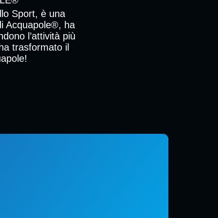
llo Sport, è una
 di Acquapole®, ha
dono l’attività più
ha trasformato il
uapole!