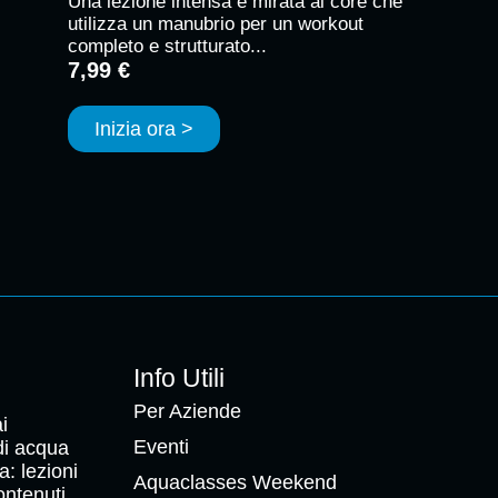
Una lezione intensa e mirata al core che
utilizza un manubrio per un workout
completo e strutturato...
7,99 €
Inizia ora >
Info Utili
Per Aziende
i
Eventi
 di acqua
a: lezioni
Aquaclasses Weekend
ontenuti