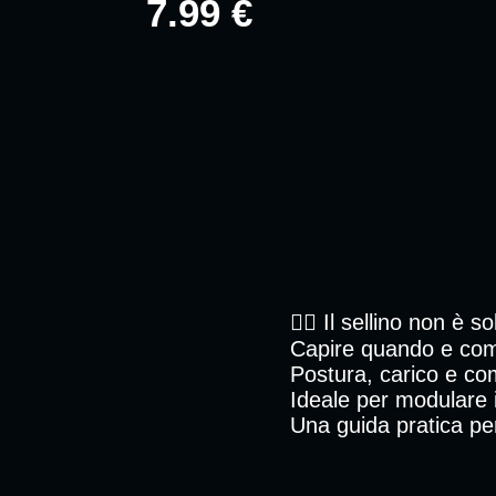
7.99 €
🚴‍♂️ Il sellino non è 
Capire quando e come 
Postura, carico e com
Ideale per modulare i
Una guida pratica per 