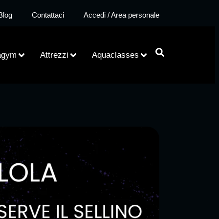
Blog
Contattaci
Accedi / Area personale
agym
Attrezzi
Aquaclasses