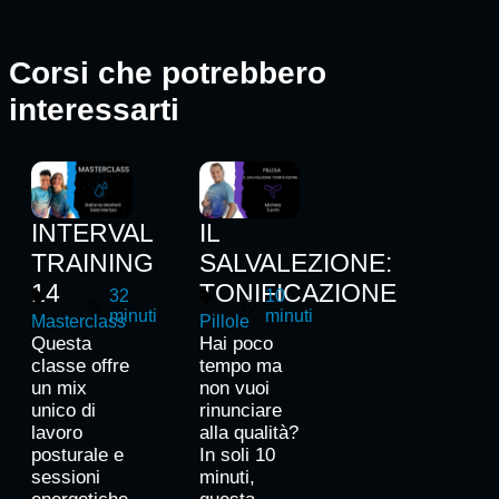
Corsi che potrebbero
interessarti
INTERVAL
IL
TRAINING
SALVALEZIONE:
14
TONIFICAZIONE
32
10
minuti
minuti
Masterclass
Pillole
Questa
Hai poco
classe offre
tempo ma
un mix
non vuoi
unico di
rinunciare
lavoro
alla qualità?
posturale e
In soli 10
sessioni
minuti,