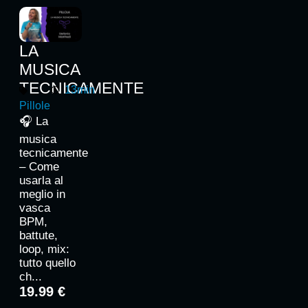
LA
MUSICA
TECNICAMENTE
13min
Pillole
🎧 La
musica
tecnicamente
– Come
usarla al
meglio in
vasca
BPM,
battute,
loop, mix:
tutto quello
ch...
19.99 €