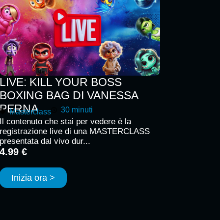
LIVE: KILL YOUR BOSS
BOXING BAG DI VANESSA
PERNA
30 minuti
Masterclass
Il contenuto che stai per vedere è la
registrazione live di una MASTERCLASS
presentata dal vivo dur...
4.99 €
Inizia ora >