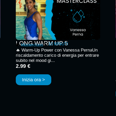
LONG WARM UP 5
10 MINUTI
Masterclass
🔥 Warm-Up Power con Vanessa PernaUn
riscaldamento carico di energia per entrare
subito nel mood gi...
2.99 €
Inizia ora >