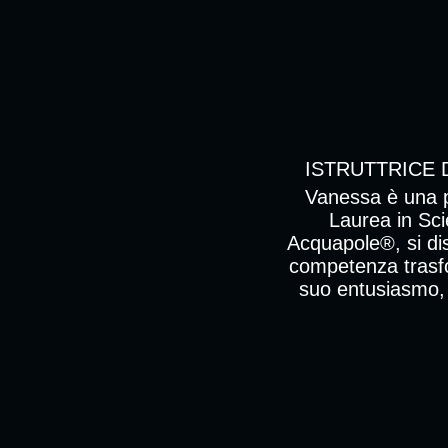
ISTRUTTRICE 
Vanessa è una p
Laurea in Scie
Acquapole®, si dis
competenza trasfo
suo entusiasmo, r