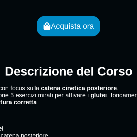
Acquista ora
Descrizione del Corso
on focus sulla
catena cinetica posteriore
.
e 5 esercizi mirati per attivare i
glutei
, fondamen
tura corretta
.
ei
a catena posteriore