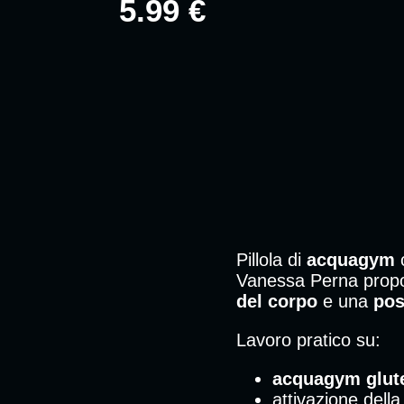
5.99 €
Pillola di
acquagym
c
Vanessa Perna propon
del corpo
e una
pos
Lavoro pratico su:
acquagym glut
attivazione dell