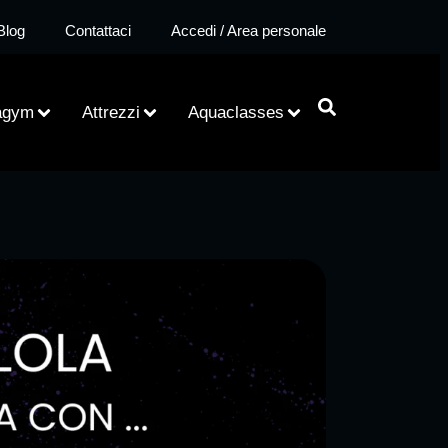
Blog
Contattaci
Accedi / Area personale
agym
Attrezzi
Aquaclasses