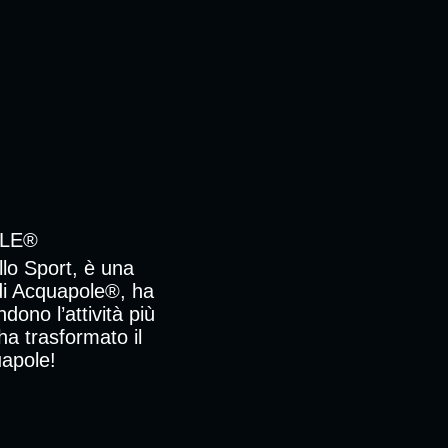
OLE®
llo Sport, è una
 di Acquapole®, ha
dono l’attività più
ha trasformato il
uapole!