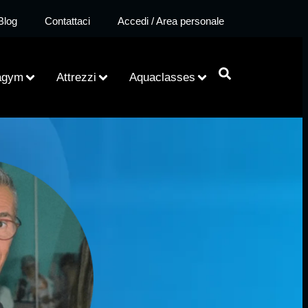
Blog
Contattaci
Accedi / Area personale
agym
Attrezzi
Aquaclasses