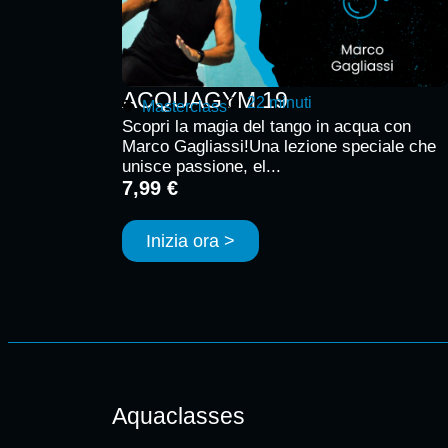
ACQUAGYM 19
22 minuti
Masterclass
Scopri la magia del tango in acqua con
Marco Gagliassi!Una lezione speciale che
unisce passione, el...
7,99 €
Inizia ora >
Aquaclasses