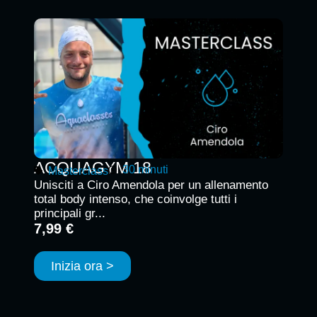
ACQUAGYM 18
30 minuti
Masterclass
Unisciti a Ciro Amendola per un allenamento
total body intenso, che coinvolge tutti i
principali gr...
7,99 €
Inizia ora >