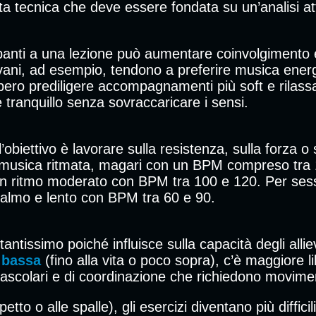
a tecnica che deve essere fondata su un’analisi atte
cipanti a una lezione può aumentare coinvolgiment
giovani, ad esempio, tendono a preferire musica ene
bbero prediligere accompagnamenti più soft e rilassa
 tranquillo senza sovraccaricare i sensi.
’obiettivo è lavorare sulla resistenza, sulla forza 
na musica ritmata, magari con un BPM compreso tra 1
 un ritmo moderato con BPM tra 100 e 120. Per sessi
calmo e lento con BPM tra 60 e 90.
antissimo poiché influisce sulla capacità degli allie
 bassa
(fino alla vita o poco sopra), c’è maggiore
ovascolari e di coordinazione che richiedono movimen
 petto o alle spalle), gli esercizi diventano più diffi