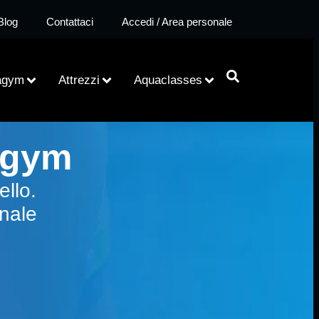
Blog
Contattaci
Accedi / Area personale
agym
Attrezzi
Aquaclasses
agym
llo.
onale