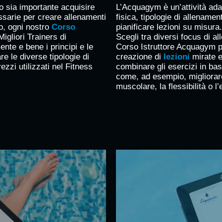
to sia importante acquisire
L’Acquagym è un’attività adatt
ssarie per creare allenamenti
fisica, tipologie di allename
vo, ogni nostro
Corso
pianificare lezioni su misura
igliori Trainers di
Scegli tra diversi focus di a
ente e bene i principi e le
Corso Istruttore Acquagym pi
e le diverse tipologie di
creazione di
lezioni
mirate e
ezzi utilizzati nel Fitness
combinare gli esercizi in base
come, ad esempio, migliorare
muscolare, la flessibilità o l’e