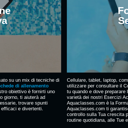
ne
F
va
Se
ato su un mix di tecniche di
Cellulare, tablet, laptop, c
schede di allenamento
utilizzare per consultare il 
stro obiettivo è fornirti uno
tu quando e dove preparare le
 giorno, ti aiuterà ad
varietà dei nostri Esercizi 
essarie, trovare spunti
Aquaclasses.com è la Formaz
fficaci e divertenti.
Aquaclasses.com ti garantisce
controllo sulla Tua crescita 
routine quotidiana, alle Tue e