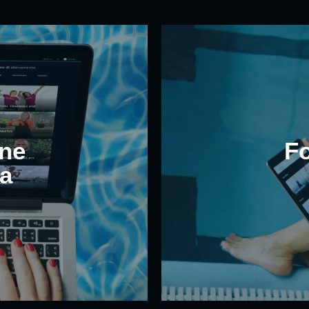
ne
F
a